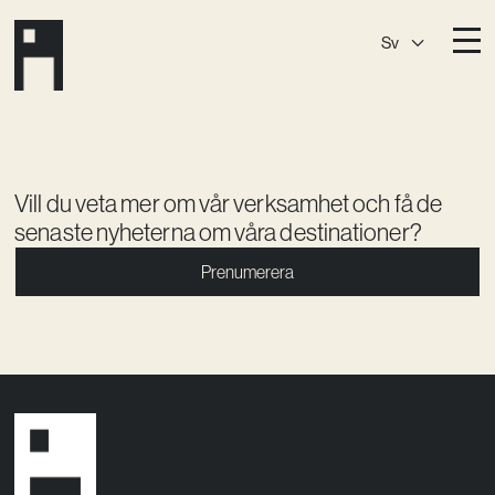
Sv
Destinationer
A House
Östermalm
A House
Slaktis
Vill du veta mer om vår verksamhet och få de
senaste nyheterna om våra destinationer?
A House
Slussen
Prenumerera
A House
Sickla
A House
Hagastaden
Medlemskap
Event­lokaler
Community