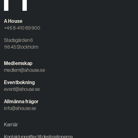
Kreativ utveckling
Vision
A House
+46 8-410 89 900
Kontakt
Stadsgården 6
116 45 Stockholm
Medlemskap
medlem@ahouse.se
Eventbokning
event@ahouse.se
Allmänna frågor
info@ahouse.se
Karriär
Kontaktuppgifter till destinationerna