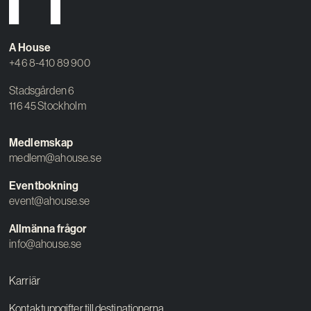
Kreativ utveckling
Vision
A House
+46 8-410 89 900
Kontakt
Stadsgården 6
116 45 Stockholm
Medlemskap
medlem@ahouse.se
Eventbokning
event@ahouse.se
Allmänna frågor
info@ahouse.se
Karriär
Kontaktuppgifter till destinationerna