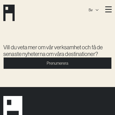
Sv
Destinationer
A House
Östermalm
A House
Slaktis
Vill du veta mer om vår verksamhet och få de
senaste nyheterna om våra destinationer?
A House
Slussen
Prenumerera
A House
Sickla
A House
Hagastaden
Medlemskap
Event­lokaler
Community