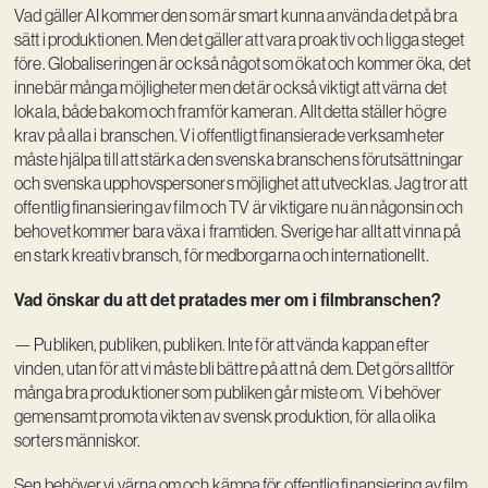
Vad gäller AI kommer den som är smart kunna använda det på bra
sätt i produktionen. Men det gäller att vara proaktiv och ligga steget
före. Globaliseringen är också något som ökat och kommer öka, det
innebär många möjligheter men det är också viktigt att värna det
lokala, både bakom och framför kameran. Allt detta ställer högre
krav på alla i branschen. Vi offentligt finansierade verksamheter
måste hjälpa till att stärka den svenska branschens förutsättningar
och svenska upphovspersoners möjlighet att utvecklas. Jag tror att
offentlig finansiering av film och TV är viktigare nu än någonsin och
behovet kommer bara växa i framtiden. Sverige har allt att vinna på
en stark kreativ bransch, för medborgarna och internationellt.
Vad önskar du att det pratades mer om i filmbranschen?
— Publiken, publiken, publiken. Inte för att vända kappan efter
vinden, utan för att vi måste bli bättre på att nå dem. Det görs alltför
många bra produktioner som publiken går miste om. Vi behöver
gemensamt promota vikten av svensk produktion, för alla olika
sorters människor.
Sen behöver vi värna om och kämpa för offentlig finansiering av film