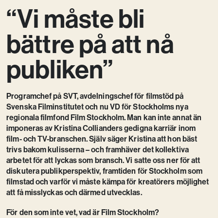
“Vi måste bli
Kreativ utveckling
Vision
bättre på att nå
Kontakt
publiken”
Programchef på SVT, avdelningschef för filmstöd på
Svenska Filminstitutet och nu VD för Stockholms nya
regionala filmfond Film Stockholm. Man kan inte annat än
imponeras av Kristina Collianders gedigna karriär inom
film- och TV-branschen. Själv säger Kristina att hon bäst
trivs bakom kulisserna – och framhäver det kollektiva
arbetet för att lyckas som bransch. Vi satte oss ner för att
diskutera publikperspektiv, framtiden för Stockholm som
filmstad och varför vi måste kämpa för kreatörers möjlighet
att få misslyckas och därmed utvecklas.
För den som inte vet, vad är Film Stockholm?