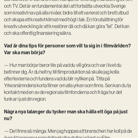
och TV. Det är en fundamental del i att fortsätta utveckla Sverige
som kreativt nav på alla nivåer, bidra till ett varierat och brett utbud
och skapa ett kreativt klimat med högt i tak. En förutsättning för
kreativ utveckling är att kreatörer då och då kan göra ”fel”. Det kan
och ska offentlig finansiering säkra.
Vad är dina tips för personer som vill ta sig in i filmvärlden?
Var ska man börja?
— Hur man börjar beror lite på vad du vill göra och var i livet du
befinner dig. Är du helt ny till filmproduktion så skulle jag kolla
eftertexterna och fundera vad du blir nyfiken på. Titta på
Yrkesnämndens korta filmer om alla yrken som finns. Sen kan du ta
kontakt med en av de regionala filmfonderna och fråga hur det
funkar i just din region.
Några nya talanger du tycker man ska hålla ett öga på just
nu?
— Det finns så många. Men jag hoppas att branschen har koll på de
över 50 personer som deltagit eller deltar i något av Film