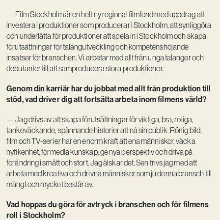
— Film Stockholm är en helt ny regional filmfond med uppdrag att
investera i produktioner som producerar i Stockholm, att synliggöra
och underlätta för produktioner att spela in i Stockholm och skapa
förutsättningar för talangutveckling och kompetenshöjande
insatser för branschen. Vi arbetar med allt från unga talanger och
debutanter till att samproducera stora produktioner.
Genom din karriär har du jobbat med allt från produktion till
stöd, vad driver dig att fortsätta arbeta inom filmens värld?
— Jag drivs av att skapa förutsättningar för viktiga, bra, roliga,
tankeväckande, spännande historier att nå sin publik. Rörlig bild,
film och TV-serier har en enorm kraft att ena människor, väcka
nyfikenhet, förmedla kunskap, ge nya perspektiv och driva på
förändring i smått och stort. Jag älskar det. Sen trivs jag med att
arbeta med kreativa och drivna människor som ju denna bransch till
mångt och mycket består av.
Vad hoppas du göra för avtryck i branschen och för filmens
roll i Stockholm?