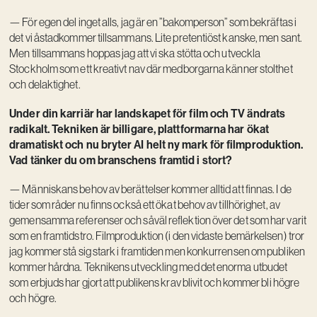
— För egen del inget alls, jag är en ”bakomperson” som bekräftas i
det vi åstadkommer tillsammans. Lite pretentiöst kanske, men sant.
Men tillsammans hoppas jag att vi ska stötta och utveckla
Stockholm som ett kreativt nav där medborgarna känner stolthet
och delaktighet.
Under din karriär har landskapet för film och TV ändrats
radikalt. Tekniken är billigare, plattformarna har ökat
dramatiskt och nu bryter AI helt ny mark för filmproduktion.
Vad tänker du om branschens framtid i stort?
— Människans behov av berättelser kommer alltid att finnas. I de
tider som råder nu finns också ett ökat behov av tillhörighet, av
gemensamma referenser och såväl reflektion över det som har varit
som en framtidstro. Filmproduktion (i den vidaste bemärkelsen) tror
jag kommer stå sig stark i framtiden men konkurrensen om publiken
kommer hårdna. Teknikens utveckling med det enorma utbudet
som erbjuds har gjort att publikens krav blivit och kommer bli högre
och högre.