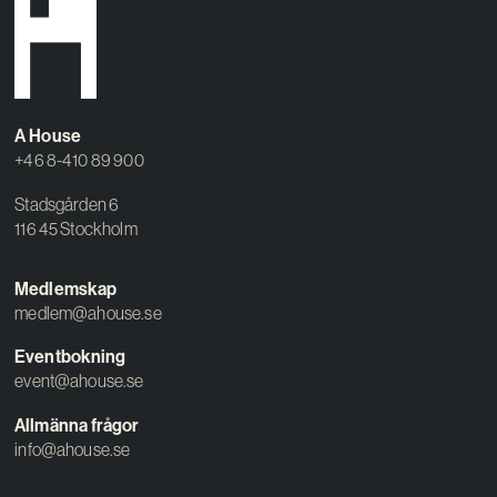
A House
+46 8-410 89 900
Stadsgården 6
116 45 Stockholm
Medlemskap
medlem@ahouse.se
Eventbokning
event@ahouse.se
Allmänna frågor
info@ahouse.se